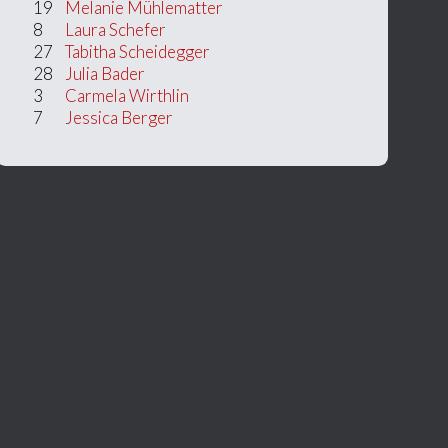
19
Melanie Mühlematter
8
Laura Schefer
27
Tabitha Scheidegger
28
Julia Bader
3
Carmela Wirthlin
7
Jessica Berger