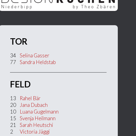
TOR
34
Selina Gasser
77
Sandra Heldstab
FELD
13
Rahel Bär
20
Jana Dubach
10
Luana Gugelmann
15
Svenja Heilmann
21
Sarah Heutschi
2
Victoria Jäggi